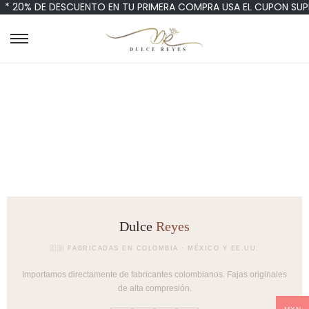
* 20% DE DESCUENTO EN TU PRIMERA COMPRA USA EL CUPON SUP
No se encontraron productos que concuerden
con la selección.
Dulce
Reyes
🇨🇴 FABRICADAS EN COLOMBIA · MÉXICO Y EE.UU.
Importamos directamente de fabricantes colombianos. Fajas originales
de alta compresión.