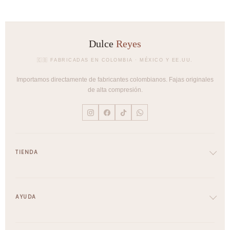
Dulce
Reyes
🇨🇴 FABRICADAS EN COLOMBIA · MÉXICO Y EE.UU.
Importamos directamente de fabricantes colombianos. Fajas originales
de alta compresión.
TIENDA
Cinturillas
Full Body
AYUDA
Brasieres
Pantys
Envíos