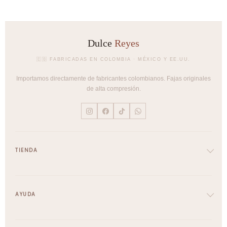
Dulce
Reyes
🇨🇴 FABRICADAS EN COLOMBIA · MÉXICO Y EE.UU.
Importamos directamente de fabricantes colombianos. Fajas originales
de alta compresión.
TIENDA
Cinturillas
Full Body
AYUDA
Brasieres
Pantys
Envíos