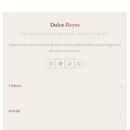
Dulce
Reyes
🇨🇴 FABRICADAS EN COLOMBIA · MÉXICO Y EE.UU.
Importamos directamente de fabricantes colombianos. Fajas originales
de alta compresión.
TIENDA
Cinturillas
Full Body
AYUDA
Brasieres
Pantys
Envíos