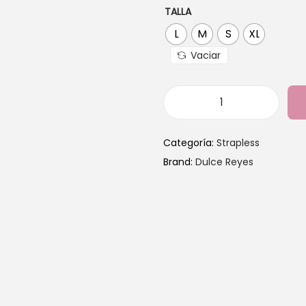
TALLA
L
M
S
XL
Vaciar
Categoría:
Strapless
Brand:
Dulce Reyes